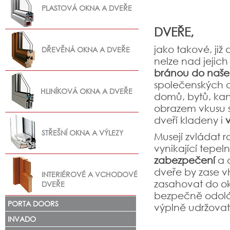
PLASTOVÁ OKNA A DVEŘE
DVEŘE,
jako takové, ji
DŘEVĚNÁ OKNA A DVEŘE
nelze nad jejic
bránou do naše
společenských c
HLINÍKOVÁ OKNA A DVEŘE
domů, bytů, kan
obrazem vkusu s
dveří kladeny i
STŘEŠNÍ OKNA A VÝLEZY
Musejí zvládat ro
vynikající tepel
zabezpečení
a a
dveře by zase v
INTERIÉROVÉ A VCHODOVÉ
zasahovat do ok
DVEŘE
bezpečně odolá
PORTA DOORS
výplně udržovat
INVADO