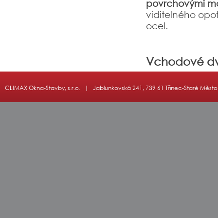
povrchovými ma
viditelného opo
ocel.
Vchodové d
CLIMAX Okna-Stavby, s.r.o. | Jablunkovská 241, 739 61 Třinec-Staré Mě