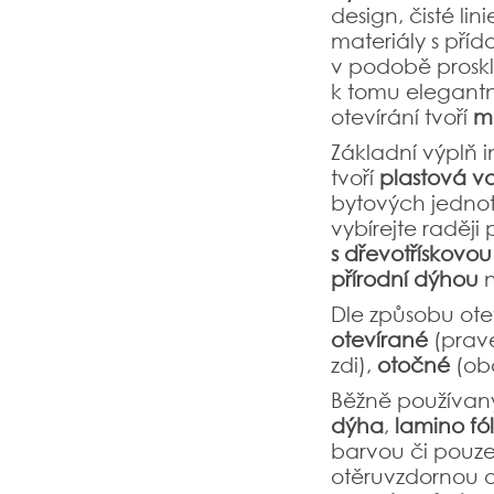
design, čisté lini
materiály s pří
v podobě proskl
k tomu elegantn
otevírání tvoří
mó
Základní výplň i
tvoří
plastová vo
bytových jednot
vybírejte raději
s
dřevotřískovou
přírodní
dýhou
Dle způsobu ote
otevírané
(prav
zdi),
otočné
(ob
Běžně používaný
dýha
,
lamino fól
barvou či pouze
otěruvzdornou 